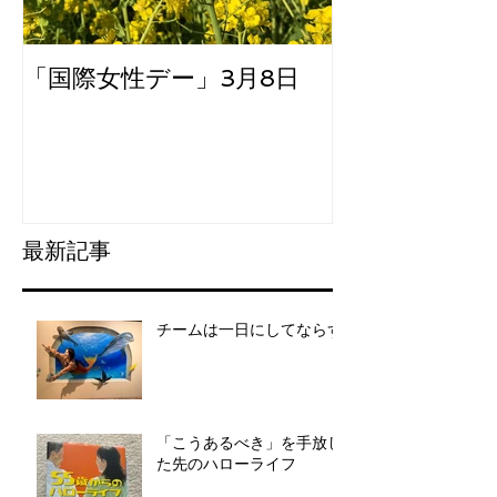
「国際女性デー」3月8日
大阪にて
最新記事
チームは一日にしてならず
「こうあるべき」を手放し
た先のハローライフ