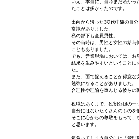
いえ、本当に、当時まだ若かっ
たことは多かったのです。
出向から帰った30代中盤の自
常識がありました。
私の部下も全員男性。
その当時は、男性と女性の給与
こともありました。
でも、営業現場においては、お
結果を生みやすいということに
た。
また、面で捉えることが得意な
勉強になることがありました。
合理性や理論を重んじる彼らの
役職はあくまで、役割分担の一
自分にはないたくさんのものを
そこに心からの尊敬をもって、
と思います。
気負ってしまう自分には「管理