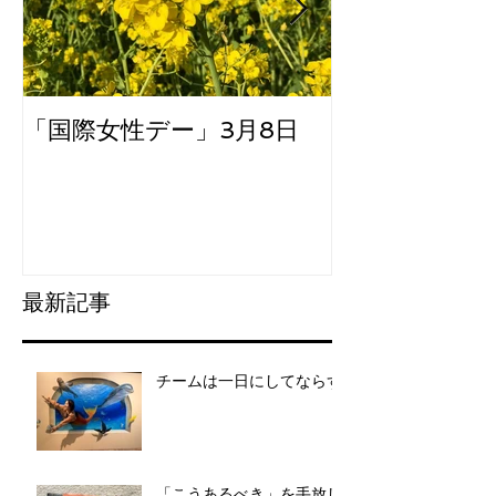
「国際女性デー」3月8日
大阪にて
最新記事
チームは一日にしてならず
「こうあるべき」を手放し