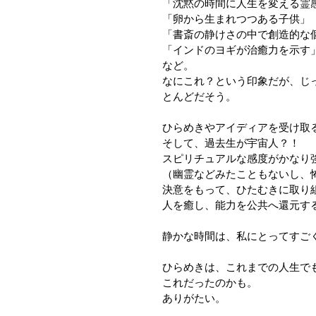
「沈黙の時間に人生を変える霊
「卵から生まれつつある子供」
「書斎の静けさの中で創造的な
「インドのヨギが治癒力を示す
など。
なにこれ？という印象だが、じ
とんどだそう。
ひらめきやアイディアを受け取
そして、過去生が宇宙人？！　
スピリチュアルな感度がかなり
（幽霊などみたこともないし、
決意をもって、ひたむきに取り
人を癒し、能力を公共へ還元す
静かな時間は、私にとってすご
ひらめきは、これまでの人生で
これだったのかも。
ありがたい。