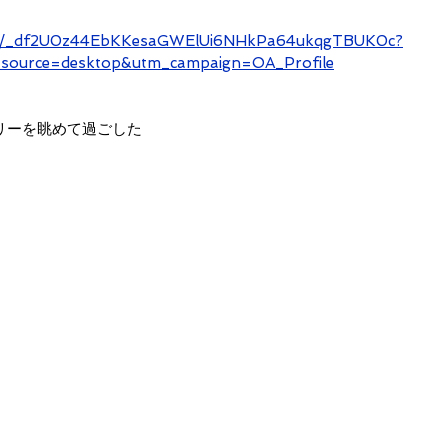
/user/_df2U0z44EbKKesaGWElUi6NHkPa64ukqgTBUK0c?
ource=desktop&utm_campaign=OA_Profile
リーを眺めて過ごした