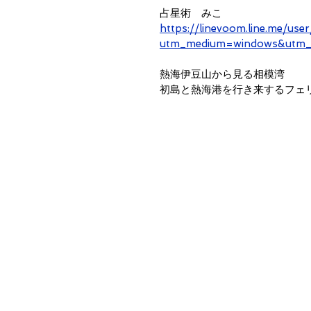
占星術　みこ
https://linevoom.line.me
utm_medium=windows&utm_s
熱海伊豆山から見る相模湾　
初島と熱海港を行き来するフェ